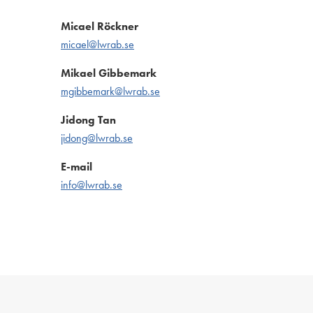
Micael Röckner
micael@lwrab.se
Mikael Gibbemark
mgibbemark@lwrab.se
Jidong Tan
jidong@lwrab.se
E-mail
info@lwrab.se