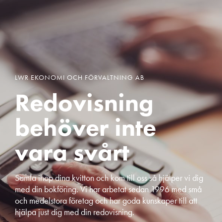
LWR EKONOMI OCH FÖRVALTNING AB
Redovisning
behöver inte
vara svårt
Samla ihop dina kvitton och kom till oss så hjälper vi dig
med din bokföring. Vi har arbetat sedan 1996 med små
och medelstora företag och har goda kunskaper till att
hjälpa just dig med din redovisning.